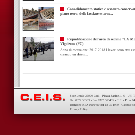
Consolidamento statico e restauro conservativ
piano terra, delle facciate esterne...
Riqualificazione dell'area di sedime "EX 
Vigolzone (PC)
Anno di esecuzione: 2017-2018 I lavori sono stati eseg
creando un sistem...
Sede Legale 26900 Lodi - Piazza Zaninelli, 6 - Uff. 
Tel. 0377 56563 - Fax 0377 569495 - C.F. e P.iva 
Iscrizione REA 1010490 del 18-05-1979 - Capitale so
Privacy Policy