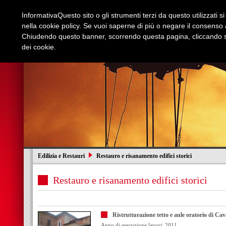
Informativa
Questo sito o gli strumenti terzi da questo utilizzati s
nella cookie policy. Se vuoi saperne di più o negare il consenso a
Chiudendo questo banner, scorrendo questa pagina, cliccando su
dei cookie.
Azienda
Edilizia e Restauri
Stradali
I
Edilizia e Restauri
Restauro e risanamento edifici storici
Restauro e risanamento edifici storici
Ristrutturazione tetto e aule oratorio di Ca
Anno di esecuzione lavori: 2011