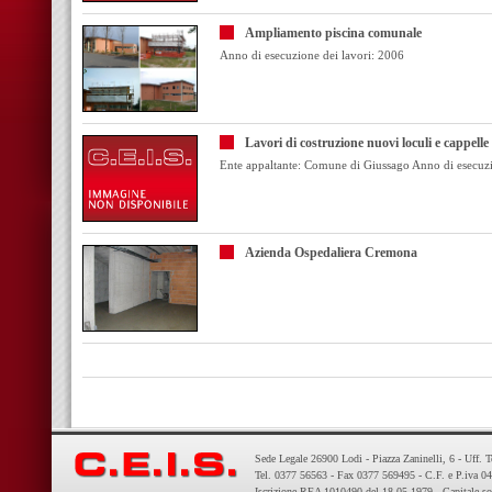
Ampliamento piscina comunale
Anno di esecuzione dei lavori: 2006
Lavori di costruzione nuovi loculi e cappell
Ente appaltante: Comune di Giussago Anno di esecuzi
Azienda Ospedaliera Cremona
Sede Legale 26900 Lodi - Piazza Zaninelli, 6 - Uff. 
Tel. 0377 56563 - Fax 0377 569495 - C.F. e P.iva 
Iscrizione REA 1010490 del 18-05-1979 - Capitale so