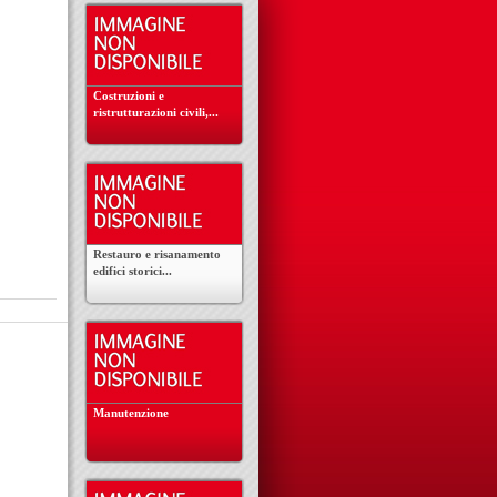
Costruzioni e
ristrutturazioni civili,...
Restauro e risanamento
edifici storici...
Manutenzione