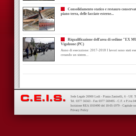
Consolidamento statico e restauro conservativ
piano terra, delle facciate esterne...
Riqualificazione dell'area di sedime "EX 
Vigolzone (PC)
Anno di esecuzione: 2017-2018 I lavori sono stati eseg
creando un sistem...
Sede Legale 26900 Lodi - Piazza Zaninelli, 6 - Uff. 
Tel. 0377 56563 - Fax 0377 569495 - C.F. e P.iva 
Iscrizione REA 1010490 del 18-05-1979 - Capitale so
Privacy Policy