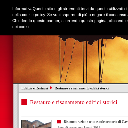
Informativa
Questo sito o gli strumenti terzi da questo utilizzati s
nella cookie policy. Se vuoi saperne di più o negare il consenso a
Chiudendo questo banner, scorrendo questa pagina, cliccando su
dei cookie.
Azienda
Edilizia e Restauri
Stradali
I
Edilizia e Restauri
Restauro e risanamento edifici storici
Restauro e risanamento edifici storici
Ristrutturazione tetto e aule oratorio di Ca
Anno di esecuzione lavori: 2011