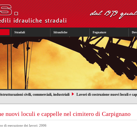
Stradali
Idrauliche
Fognature
Dov
istrutturazioni civili, commerciali, industriali
Lavori di costruzione nuovi loculi e cap
ne nuovi loculi e cappelle nel cimitero di Carpignano
o di esecuzione dei lavori: 2006