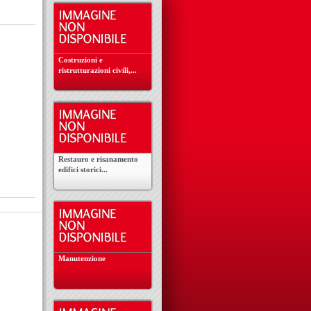
Costruzioni e
ristrutturazioni civili,...
Restauro e risanamento
edifici storici...
Manutenzione