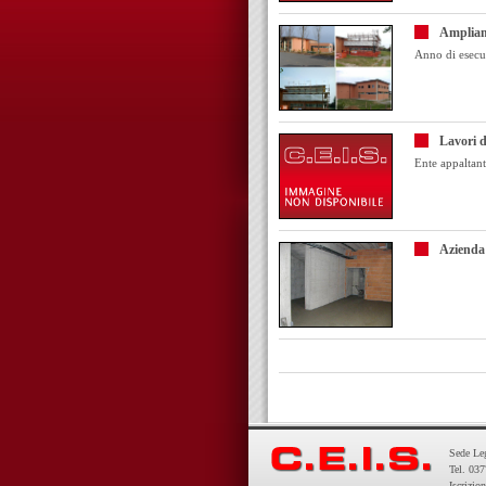
Ampliam
Anno di esecu
Lavori d
Ente appaltan
Azienda
Sede Leg
Tel. 03
Iscrizio