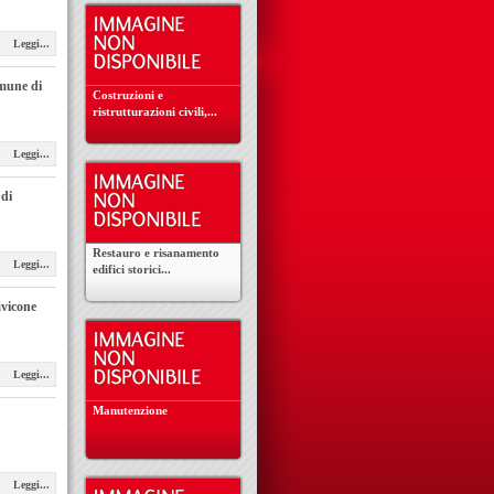
Leggi...
omune di
Costruzioni e
ristrutturazioni civili,...
Leggi...
 di
Restauro e risanamento
Leggi...
edifici storici...
avicone
Leggi...
Manutenzione
Leggi...