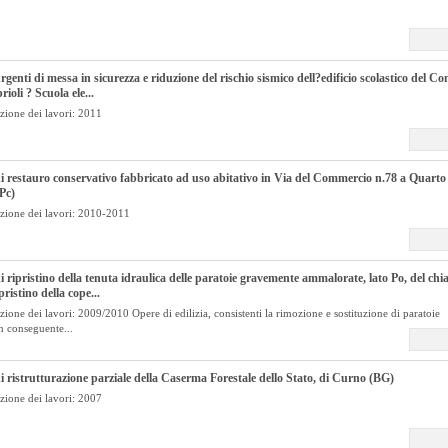
rgenti di messa in sicurezza e riduzione del rischio sismico dell?edificio scolastico del C
ioli ? Scuola ele...
zione dei lavori: 2011
i restauro conservativo fabbricato ad uso abitativo in Via del Commercio n.78 a Quarto
Pc)
zione dei lavori: 2010-2011
i ripristino della tenuta idraulica delle paratoie gravemente ammalorate, lato Po, del chi
pristino della cope...
ione dei lavori: 2009/2010 Opere di edilizia, consistenti la rimozione e sostituzione di paratoie
n conseguente...
i ristrutturazione parziale della Caserma Forestale dello Stato, di Curno (BG)
zione dei lavori: 2007