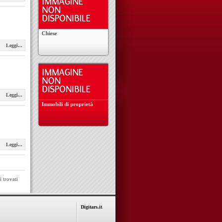
Chiese
Leggi...
Leggi...
Immobili di proprietà
Leggi...
 trovati
Digitars.it