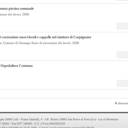
ento piscina comunale
zione dei lavori: 2006
i costruzione nuovi loculi e cappelle nel cimitero di Carpignano
te: Comune di Giussago Anno di esecuzione dei lavori: 2006
 Ospedaliera Cremona
8
elementi
ale 26900 Lodi - Piazza Zaninelli, 6 - Uff. Tecnico 26865 San Rocco al Porto (Lo) - Loc.tà Moientina
77 56563 - Fax 0377 569495 - C.F. e P.iva 04415910159
ne REA 1010490 del 18-05-1979 - Capitale sociale interamente versato €10.400,00