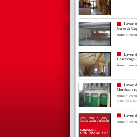
Lavori u
Gerre dè Capr
Anno di esecu
Lavori d
Gossolengo (
Anno di esecu
Lavori d
Mortizza e ri
Anno di esecuz
metalliche, co
Lavori d
Anno di esecu