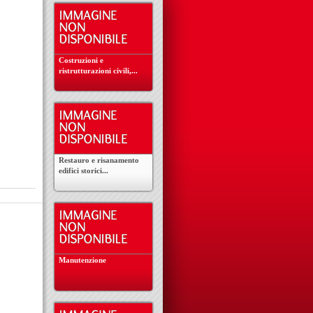
Costruzioni e
ristrutturazioni civili,...
Restauro e risanamento
edifici storici...
Manutenzione