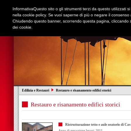
Informativa
Questo sito o gli strumenti terzi da questo utilizzati s
nella cookie policy. Se vuoi saperne di più o negare il consenso a
Chiudendo questo banner, scorrendo questa pagina, cliccando su
dei cookie.
Azienda
Edilizia e Restauri
Stradali
I
Edilizia e Restauri
Restauro e risanamento edifici storici
Restauro e risanamento edifici storici
Ristrutturazione tetto e aule oratorio di Ca
Anno di esecuzione lavori: 2011