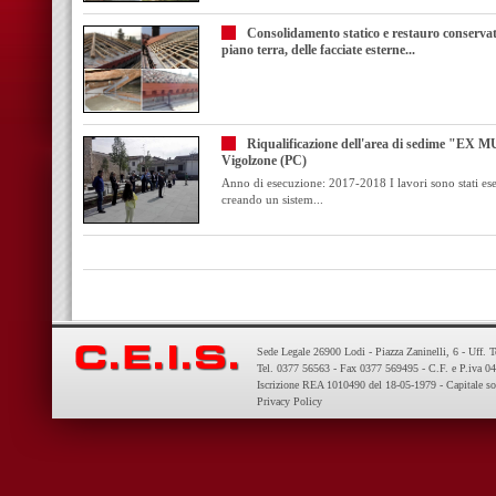
Consolidamento statico e restauro conservativ
piano terra, delle facciate esterne...
Riqualificazione dell'area di sedime "EX 
Vigolzone (PC)
Anno di esecuzione: 2017-2018 I lavori sono stati eseg
creando un sistem...
Sede Legale 26900 Lodi - Piazza Zaninelli, 6 - Uff. 
Tel. 0377 56563 - Fax 0377 569495 - C.F. e P.iva 
Iscrizione REA 1010490 del 18-05-1979 - Capitale so
Privacy Policy