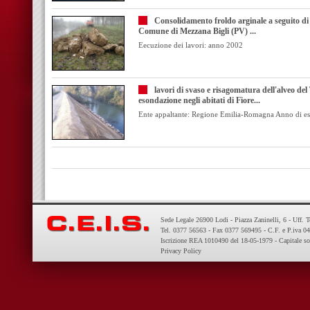
Consolidamento froldo arginale a seguito di 
Comune di Mezzana Bigli (PV) ...
Eecuzione dei lavori: anno 2002
lavori di svaso e risagomatura dell'alveo del
esondazione negli abitati di Fiore...
Ente appaltante: Regione Emilia-Romagna Anno di es
Sede Legale 26900 Lodi - Piazza Zaninelli, 6 - Uff. 
Tel. 0377 56563 - Fax 0377 569495 - C.F. e P.iva 
Iscrizione REA 1010490 del 18-05-1979 - Capitale so
Privacy Policy