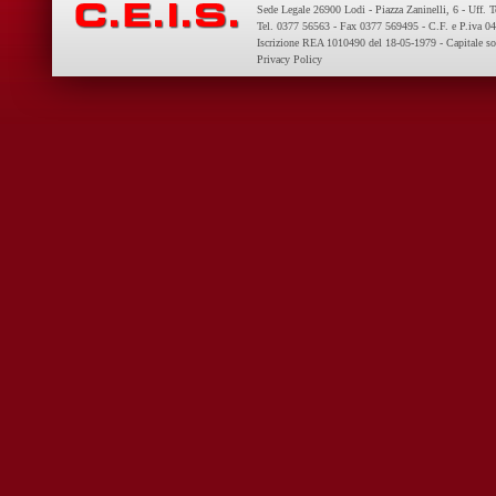
Sede Legale 26900 Lodi - Piazza Zaninelli, 6 - Uff. 
Tel. 0377 56563 - Fax 0377 569495 - C.F. e P.iva 
Iscrizione REA 1010490 del 18-05-1979 - Capitale so
Privacy Policy