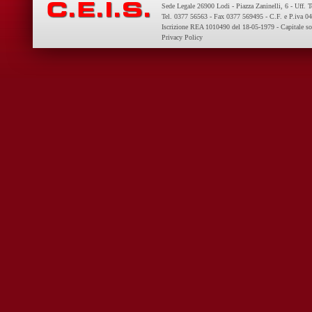
Sede Legale 26900 Lodi - Piazza Zaninelli, 6 - Uff. 
Tel. 0377 56563 - Fax 0377 569495 - C.F. e P.iva 
Iscrizione REA 1010490 del 18-05-1979 - Capitale so
Privacy Policy