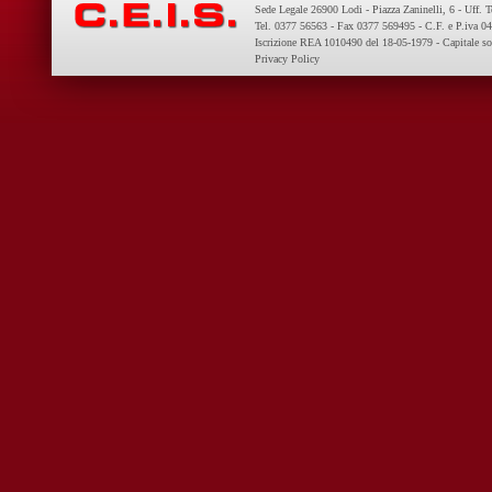
Sede Legale 26900 Lodi - Piazza Zaninelli, 6 - Uff. 
Tel. 0377 56563 - Fax 0377 569495 - C.F. e P.iva 
Iscrizione REA 1010490 del 18-05-1979 - Capitale so
Privacy Policy