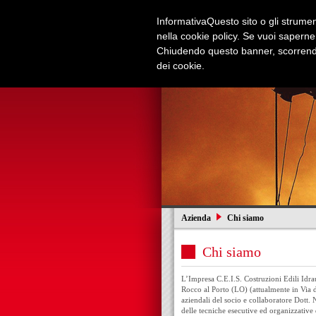
Informativa
Questo sito o gli strument
nella cookie policy. Se vuoi saperne
Chiudendo questo banner, scorrendo
dei cookie.
Azienda
Edilizia e Restauri
Azienda
Chi siamo
Chi siamo
L’Impresa C.E.I.S. Costruzioni Edili Idrau
Rocco al Porto (LO) (attualmente in Via de
aziendali del socio e collaboratore Dott.
delle tecniche esecutive ed organizzative d