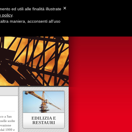
×
to ed utili alle finalità illustrate
 policy
.
ltra maniera, acconsenti all’uso
e Siamo
Contatti
ico a San
EDILIZIA E
nelle scelte
RESTAURI
novazione
n dal 1999 e