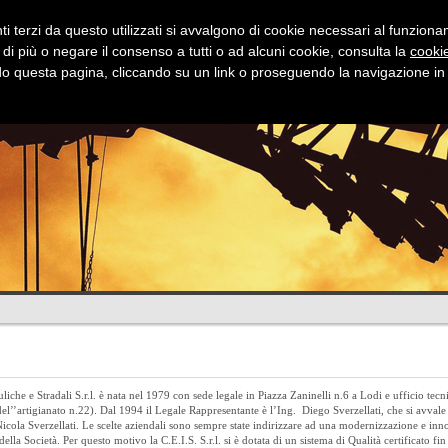
i terzi da questo utilizzati si avvalgono di cookie necessari al funzionamen
 di più o negare il consenso a tutti o ad alcuni cookie, consulta la
cookie
 questa pagina, cliccando su un link o proseguendo la navigazione in a
Stradali
Idrauliche
Fognature
Dov
liche e Stradali S.r.l. è nata nel 1979 con sede legale in Piazza Zaninelli n.6 a Lodi e ufficio tecn
l’’artigianato n.22). Dal 1994 il Legale Rappresentante è l’Ing. Diego Sverzellati, che si avvale 
 Nicola Sverzellati. Le scelte aziendali sono sempre state indirizzare ad una modernizzazione e in
ella Società. Per questo motivo la C.E.I.S. S.r.l. si è dotata di un sistema di Qualità certificato fi