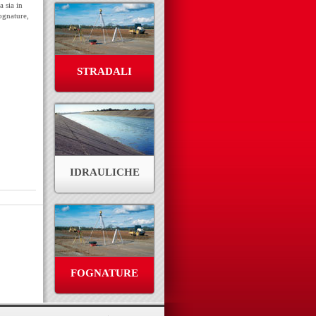
a sia in
fognature,
STRADALI
IDRAULICHE
FOGNATURE