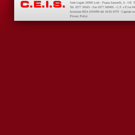
Sede Legale 26900 Lodi - Piazza Zaninelli, 6 - Uff. 
Tel. 0377 56563 - Fax 0377 569495 - C.F. e P.iva 
Iscrizione REA 1010490 del 18-05-1979 - Capitale so
Privacy Policy