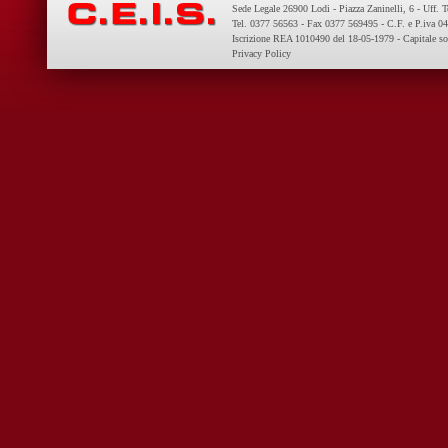
Sede Legale 26900 Lodi - Piazza Zaninelli, 6 - Uff. 
Tel. 0377 56563 - Fax 0377 569495 - C.F. e P.iva 
Iscrizione REA 1010490 del 18-05-1979 - Capitale so
Privacy Policy