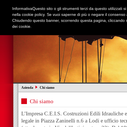
Informativa
Questo sito o gli strumenti terzi da questo utilizzati s
nella cookie policy. Se vuoi saperne di più o negare il consenso a
Chiudendo questo banner, scorrendo questa pagina, cliccando su
dei cookie.
Azienda
Edilizia e Restauri
Stradali
I
Azienda
Chi siamo
Chi siamo
L’Impresa C.E.I.S. Costruzioni Edili Idrauliche e 
legale in Piazza Zaninelli n.6 a Lodi e ufficio t