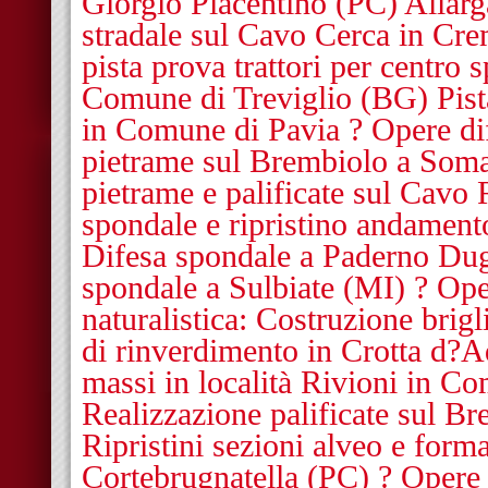
Giorgio Piacentino (PC) Allar
stradale sul Cavo Cerca in Cr
pista prova trattori per centro
Comune di Treviglio (BG) Pista
in Comune di Pavia ? Opere dif
pietrame sul Brembiolo a Soma
pietrame e palificate sul Cavo
spondale e ripristino andament
Difesa spondale a Paderno Du
spondale a Sulbiate (MI) ? Ope
naturalistica: Costruzione brigl
di rinverdimento in Crotta d?
massi in località Rivioni in C
Realizzazione palificate sul B
Ripristini sezioni alveo e forma
Cortebrugnatella (PC) ? Opere