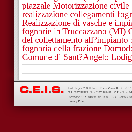
piazzale Motorizzazione civil
realizzazione collegamenti fog
Realizzazione di vasche e impi
fognarie in Truccazzano (MI) 
del collettamento all?impianto 
fognaria della frazione Domodos
Comune di Sant?Angelo Lodig
Sede Legale 26900 Lodi - Piazza Zaninelli, 6 - Uff. 
Tel. 0377 56563 - Fax 0377 569495 - C.F. e P.iva 
Iscrizione REA 1010490 del 18-05-1979 - Capitale so
Privacy Policy