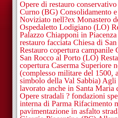
Opere di restauro conservativo
Curno (BG) Consolidamento e r
Noviziato nell?ex Monastero d
Ospedaletto Lodigiano (LO) Re
Palazzo Chiapponi in Piacenz
restauro facciata Chiesa di Sa
Restauro copertura campanile 
San Rocco al Porto (LO) Resta
copertura Caserma Superiore 
(complesso militare del 1500,
simbolo della Val Sabbia) Agli 
lavorato anche in Santa Maria 
Opere stradali ? fondazioni spe
interna di Parma Rifacimento m
pavimentazione in asfalto stra