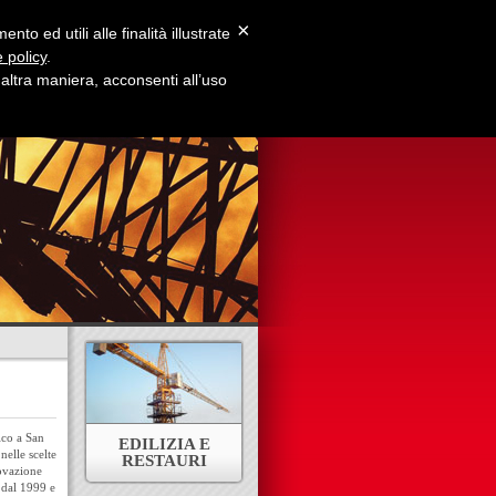
×
to ed utili alle finalità illustrate
 policy
.
ltra maniera, acconsenti all’uso
e Siamo
Contatti
ico a San
EDILIZIA E
nelle scelte
RESTAURI
novazione
n dal 1999 e