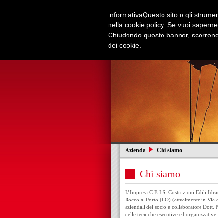
Informativa
Questo sito o gli strument
nella cookie policy. Se vuoi saperne
Chiudendo questo banner, scorrendo
dei cookie.
Azienda
Edilizia e Restauri
Azienda
Chi siamo
Chi siamo
L’Impresa C.E.I.S. Costruzioni Edili Idrau
Rocco al Porto (LO) (attualmente in Via de
aziendali del socio e collaboratore Dott.
delle tecniche esecutive ed organizzative d