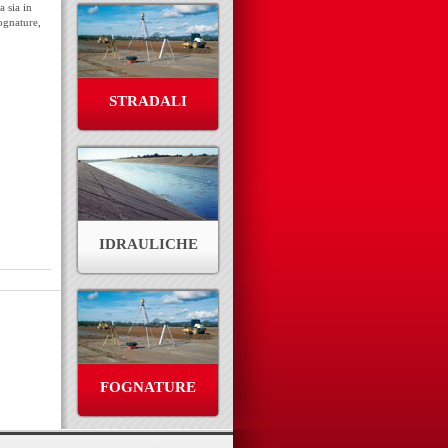
a sia in
fognature,
STRADALI
IDRAULICHE
FOGNATURE