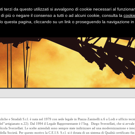
i terzi da questo utilizzati si avvalgono di cookie necessari al funzionamen
 di più o negare il consenso a tutti o ad alcuni cookie, consulta la
cookie
 questa pagina, cliccando su un link o proseguendo la navigazione in a
Stradali
Idrauliche
Fognature
Dov
liche e Stradali S.r.l. è nata nel 1979 con sede legale in Piazza Zaninelli n.6 a Lodi e ufficio tecn
l’’artigianato n.22). Dal 1994 il Legale Rappresentante è l’Ing. Diego Sverzellati, che si avvale 
 Nicola Sverzellati. Le scelte aziendali sono sempre state indirizzare ad una modernizzazione e in
ella Società. Per questo motivo la C.E.I.S. S.r.l. si è dotata di un sistema di Qualità certificato fi