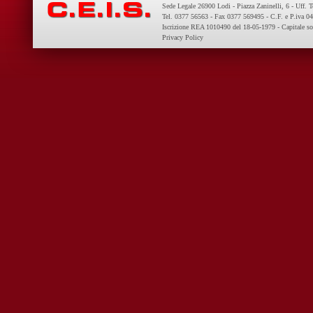
Sede Legale 26900 Lodi - Piazza Zaninelli, 6 - Uff. 
Tel. 0377 56563 - Fax 0377 569495 - C.F. e P.iva 
Iscrizione REA 1010490 del 18-05-1979 - Capitale so
Privacy Policy