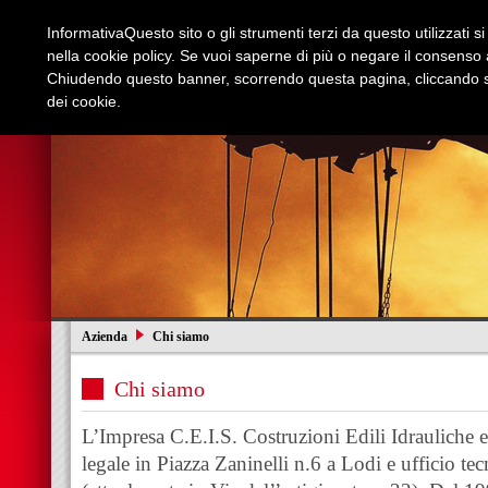
Informativa
Questo sito o gli strumenti terzi da questo utilizzati s
nella cookie policy. Se vuoi saperne di più o negare il consenso a
Chiudendo questo banner, scorrendo questa pagina, cliccando su
dei cookie.
Azienda
Edilizia e Restauri
Stradali
I
Azienda
Chi siamo
Chi siamo
L’Impresa C.E.I.S. Costruzioni Edili Idrauliche e 
legale in Piazza Zaninelli n.6 a Lodi e ufficio t