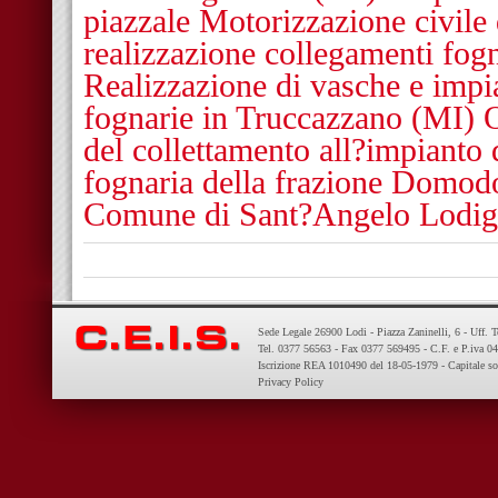
piazzale Motorizzazione civil
realizzazione collegamenti fog
Realizzazione di vasche e impi
fognarie in Truccazzano (MI) 
del collettamento all?impianto 
fognaria della frazione Domodos
Comune di Sant?Angelo Lodig
Sede Legale 26900 Lodi - Piazza Zaninelli, 6 - Uff. 
Tel. 0377 56563 - Fax 0377 569495 - C.F. e P.iva 
Iscrizione REA 1010490 del 18-05-1979 - Capitale so
Privacy Policy