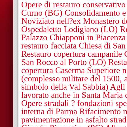
Opere di restauro conservativo
Curno (BG) Consolidamento e r
Noviziato nell?ex Monastero d
Ospedaletto Lodigiano (LO) Re
Palazzo Chiapponi in Piacenz
restauro facciata Chiesa di Sa
Restauro copertura campanile 
San Rocco al Porto (LO) Resta
copertura Caserma Superiore 
(complesso militare del 1500,
simbolo della Val Sabbia) Agli 
lavorato anche in Santa Maria 
Opere stradali ? fondazioni spe
interna di Parma Rifacimento m
pavimentazione in asfalto stra