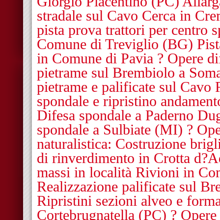
Giorgio Piacentino (PC) Allar
stradale sul Cavo Cerca in Cr
pista prova trattori per centro
Comune di Treviglio (BG) Pista
in Comune di Pavia ? Opere dif
pietrame sul Brembiolo a Soma
pietrame e palificate sul Cavo
spondale e ripristino andament
Difesa spondale a Paderno Du
spondale a Sulbiate (MI) ? Ope
naturalistica: Costruzione brigl
di rinverdimento in Crotta d?
massi in località Rivioni in C
Realizzazione palificate sul B
Ripristini sezioni alveo e forma
Cortebrugnatella (PC) ? Opere