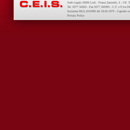
Sede Legale 26900 Lodi - Piazza Zaninelli, 6 - Uff. 
Tel. 0377 56563 - Fax 0377 569495 - C.F. e P.iva 
Iscrizione REA 1010490 del 18-05-1979 - Capitale so
Privacy Policy