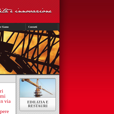
e Siamo
Contatti
ri
imi
in via
EDILIZIA E
RESTAURI
pere