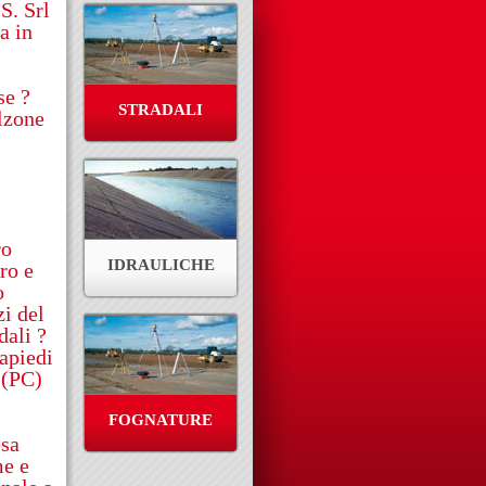
S. Srl
a in
se ?
STRADALI
lzone
ro
IDRAULICHE
ro e
o
zi del
dali ?
apiedi
 (PC)
FOGNATURE
esa
me e