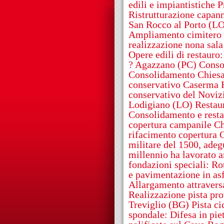
edili e impiantistiche 
Ristrutturazione capann
San Rocco al Porto (L
Ampliamento cimitero
realizzazione nona sala
Opere edili di restauro
? Agazzano (PC) Consol
Consolidamento Chiesa 
conservativo Caserma F
conservativo del Noviz
Lodigiano (LO) Restaur
Consolidamento e resta
copertura campanile Ch
rifacimento copertura
militare del 1500, adeg
millennio ha lavorato a
fondazioni speciali: Ro
e pavimentazione in asf
Allargamento attravers
Realizzazione pista pr
Treviglio (BG) Pista c
spondale: Difesa in pi