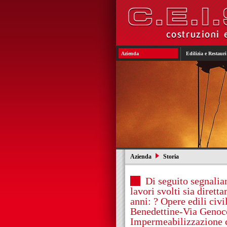
Azienda
Edilizia e Restauri
Azienda
Storia
Di seguito segnalia
lavori svolti sia diret
anni: ? Opere edili civi
Benedettine-Via Genocc
Impermeabilizzazione 