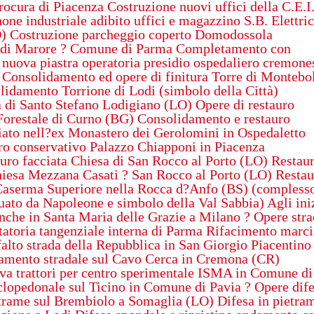
Procura di Piacenza Costruzione nuovi uffici della C.E.I.
one industriale adibito uffici e magazzino S.B. Elettric
O) Costruzione parcheggio coperto Domodossola
 di Marore ? Comune di Parma Completamento con
 nuova piastra operatoria presidio ospedaliero cremone
: Consolidamento ed opere di finitura Torre di Montebo
idamento Torrione di Lodi (simbolo della Città)
di Santo Stefano Lodigiano (LO) Opere di restauro
orestale di Curno (BG) Consolidamento e restauro
iato nell?ex Monastero dei Gerolomini in Ospedaletto
o conservativo Palazzo Chiapponi in Piacenza
uro facciata Chiesa di San Rocco al Porto (LO) Restau
iesa Mezzana Casati ? San Rocco al Porto (LO) Restau
 Caserma Superiore nella Rocca d?Anfo (BS) (compless
uato da Napoleone e simbolo della Val Sabbia) Agli ini
nche in Santa Maria delle Grazie a Milano ? Opere stra
tatoria tangenziale interna di Parma Rifacimento marci
alto strada della Repubblica in San Giorgio Piacentino
amento stradale sul Cavo Cerca in Cremona (CR)
ova trattori per centro sperimentale ISMA in Comune di
iclopedonale sul Ticino in Comune di Pavia ? Opere dif
etrame sul Brembiolo a Somaglia (LO) Difesa in pietra