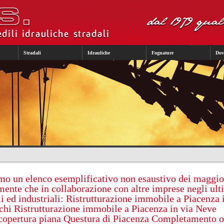
Stradali
Idrauliche
Fognature
Dov
mo un elenco esemplificativo non esaustivo dei maggio
tamente che in collaborazione con altre imprese negli ult
li ed industriali: Ristrutturazione immobile a Piacenza 
hi Ristrutturazione immobile a Piacenza in via Neve
copertura piana Questura di Piacenza Completamento o