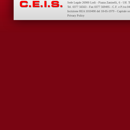
Sede Legale 26900 Lodi - Piazza Zaninelli, 6 - Uff. 
Tel. 0377 56563 - Fax 0377 569495 - C.F. e P.iva 
Iscrizione REA 1010490 del 18-05-1979 - Capitale so
Privacy Policy