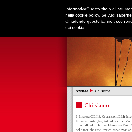
Informativa
Questo sito o gli strument
nella cookie policy. Se vuoi saperne
Chiudendo questo banner, scorrendo
dei cookie.
Azienda
Edilizia e Restauri
Azienda
Chi siamo
Chi siamo
L’Impresa C.E.I.S. Costruzioni Edili Idrau
Rocco al Porto (LO) (attualmente in Via de
aziendali del socio e collaboratore Dott.
delle tecniche esecutive ed organizzative d