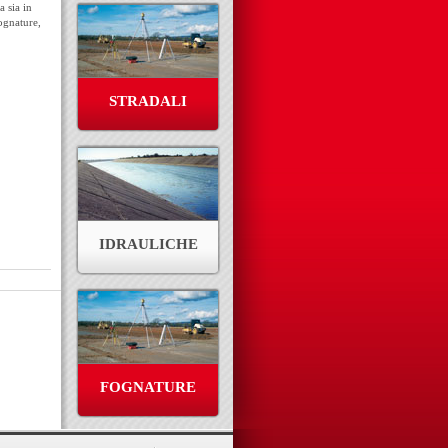
a sia in
fognature,
STRADALI
IDRAULICHE
FOGNATURE