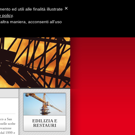
×
to ed utili alle finalità illustrate
 policy
.
ltra maniera, acconsenti all’uso
e Siamo
Contatti
ico a San
EDILIZIA E
nelle scelte
RESTAURI
novazione
n dal 1999 e