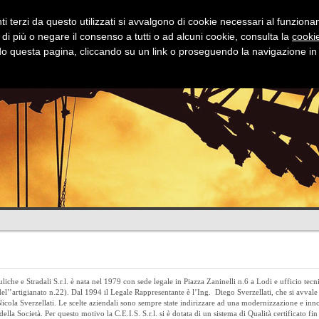
i terzi da questo utilizzati si avvalgono di cookie necessari al funzionamen
 di più o negare il consenso a tutti o ad alcuni cookie, consulta la
cookie
 questa pagina, cliccando su un link o proseguendo la navigazione in a
Stradali
Idrauliche
Fognature
Dov
liche e Stradali S.r.l. è nata nel 1979 con sede legale in Piazza Zaninelli n.6 a Lodi e ufficio tecn
l’’artigianato n.22). Dal 1994 il Legale Rappresentante è l’Ing. Diego Sverzellati, che si avvale 
 Nicola Sverzellati. Le scelte aziendali sono sempre state indirizzare ad una modernizzazione e in
ella Società. Per questo motivo la C.E.I.S. S.r.l. si è dotata di un sistema di Qualità certificato fi